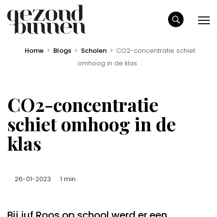
Home
>
Blogs
>
Scholen
>
CO2-concentratie schiet
omhoog in de klas
CO2-concentratie
schiet omhoog in de
klas
26-01-2023
1 min.
Bij juf Roos op school werd er een